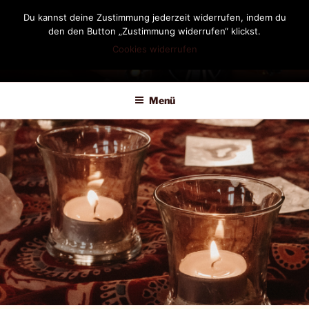
Zum
Du kannst deine Zustimmung jederzeit widerrufen, indem du
Inhalt
den den Button „Zustimmung widerrufen“ klickst.
springen
Cookies widerrufen
DIANDRA-CIRCLE
Menü