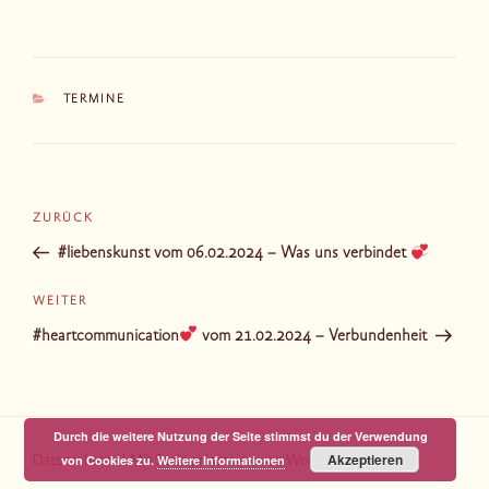
KATEGORIEN
TERMINE
Beitragsnavigation
Vorheriger
ZURÜCK
Beitrag
#liebenskunst vom 06.02.2024 – Was uns verbindet
Nächster
WEITER
Beitrag
#heartcommunication
vom 21.02.2024 – Verbundenheit
Durch die weitere Nutzung der Seite stimmst du der Verwendung
Akzeptieren
von Cookies zu.
Weitere Informationen
Datenschutz
Mit Stolz präsentiert von WordPress