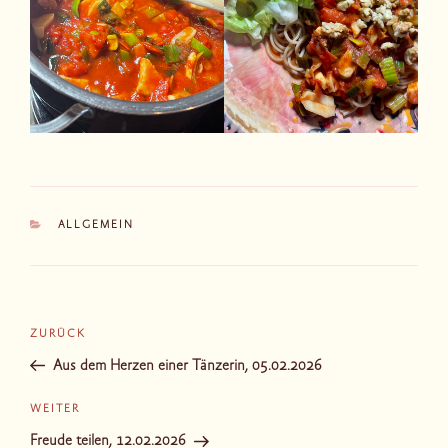
KATEGORIEN
ALLGEMEIN
Beitragsnavigation
Vorheriger
ZURÜCK
Beitrag
Aus dem Herzen einer Tänzerin, 05.02.2026
Nächster
WEITER
Beitrag
Freude teilen, 12.02.2026