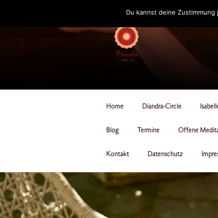
Zum
Du kannst deine Zustimmung j
Inhalt
springen
DIANDRA-CI
Home
Diandra-Circle
Isabel
Blog
Termine
Offene Medit
Kontakt
Datenschutz
Impre