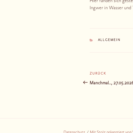
Hier fanden sich gest
Ingwer in Wasser und T
KATEGORIEN
ALLGEMEIN
Beitragsnaviga
ZURÜCK
Vorheriger
Beitrag
Manchmal…, 27.05.202
Datenschutz
Mit Stolz präsentiert vo