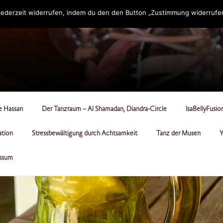
ederzeit widerrufen, indem du den den Button „Zustimmung widerrufen“
RCLE
le Hassan
Der Tanzraum – Al Shamadan, Diandra-Circle
IsaBellyFusio
ation
Stressbewältigung durch Achtsamkeit
Tanz der Musen
Y
ssum