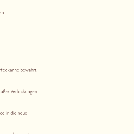
en.
affeekanne bewahrt
 süßer Verlockungen
ce in die neue