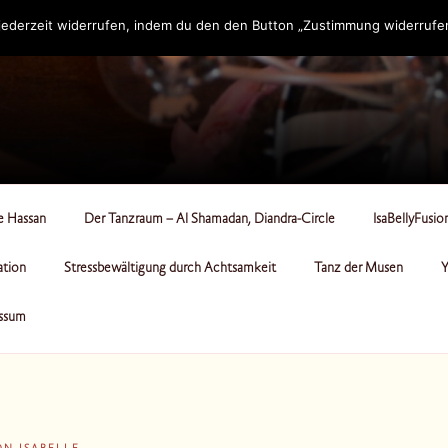
ederzeit widerrufen, indem du den den Button „Zustimmung widerrufen“
RCLE
le Hassan
Der Tanzraum – Al Shamadan, Diandra-Circle
IsaBellyFusio
ation
Stressbewältigung durch Achtsamkeit
Tanz der Musen
Y
ssum