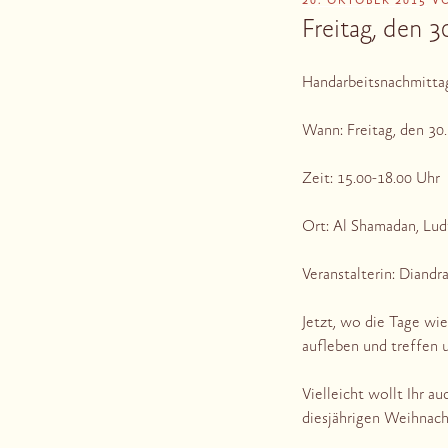
VERÖFFENTLICHT
20. OKTOBER 2015
V
AM
Freitag, den 
Handarbeitsnachmitta
Wann: Freitag, den 30
Zeit: 15.00-18.00 Uhr
Ort: Al Shamadan, Lu
Veranstalterin: Diand
Jetzt, wo die Tage wie
aufleben und treffen 
Vielleicht wollt Ihr a
diesjährigen Weihnac