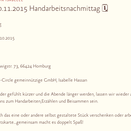
ON
ISABELLE
30.11.2015 Handarbeitsnachmittag 🗓
g
.10.2015
dwigstr. 73, 66424 Homburg
ra-Circle gemeinnützige GmbH, Isabelle Hassan
der gefühlt kürzer und die Abende länger werden, lassen wir wieder 
uns zum Handarbeiten,Erzählen und Beisammen sein.
uch das eine oder andere selbst gestaltete Stück verschenken oder arb
htskarte…gemeinsa
m macht es doppelt Spaß!