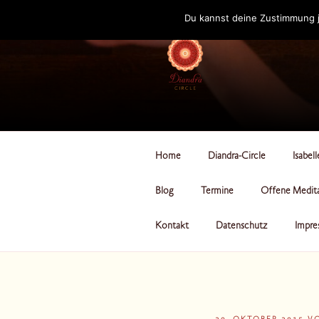
Zum
Du kannst deine Zustimmung j
Inhalt
springen
DIANDRA-CI
Home
Diandra-Circle
Isabel
Blog
Termine
Offene Medit
Kontakt
Datenschutz
Impre