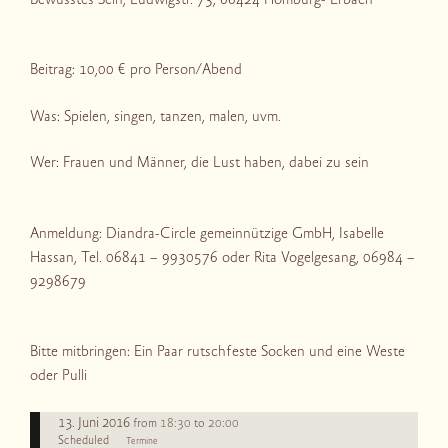
Bewusstes Sein, Ludwigstr. 73, 66424 Homburg- Erbach
Beitrag: 10,00 € pro Person/Abend
Was: Spielen, singen, tanzen, malen, uvm.
Wer: Frauen und Männer, die Lust haben, dabei zu sein
Anmeldung: Diandra-Circle gemeinnützige GmbH, Isabelle
Hassan, Tel. 06841 – 9930576 oder Rita Vogelgesang, 06984 –
9298679
Bitte mitbringen: Ein Paar rutschfeste Socken und eine Weste
oder Pulli
13. Juni 2016
18:30
20:00
from
to
Scheduled
Termine