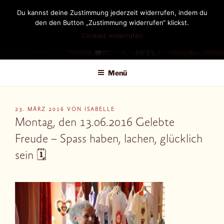
Zum
Du kannst deine Zustimmung jederzeit widerrufen, indem du
Inhalt
den den Button „Zustimmung widerrufen“ klickst.
springen
Cookies widerrufen
DIANDRA-CIRCLE
Menü
VERÖFFENTLICHT
23. MÄRZ 2016
VON
ISABELLE
AM
Montag, den 13.06.2016 Gelebte
Freude – Spass haben, lachen, glücklich
sein 🗓