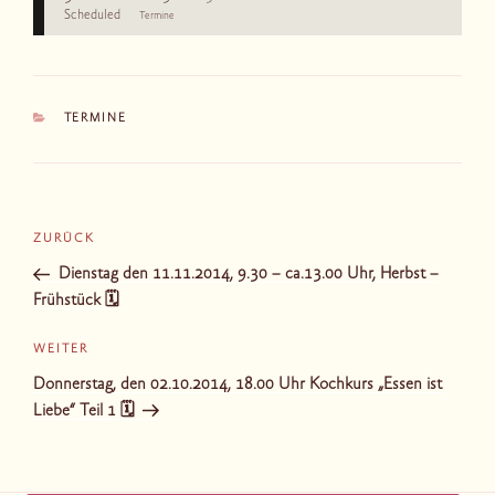
Scheduled
Termine
KATEGORIEN
TERMINE
Beitragsnavigation
Vorheriger
ZURÜCK
Beitrag
Dienstag den 11.11.2014, 9.30 – ca.13.00 Uhr, Herbst –
Frühstück 🗓
Nächster
WEITER
Beitrag
Donnerstag, den 02.10.2014, 18.00 Uhr Kochkurs „Essen ist
Liebe“ Teil 1 🗓