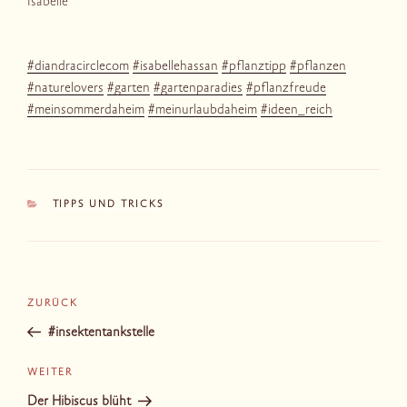
Isabelle
#diandracirclecom
#isabellehassan
#pflanztipp
#pflanzen
#naturelovers
#garten
#gartenparadies
#pflanzfreude
#meinsommerdaheim
#meinurlaubdaheim
#ideen_reich
KATEGORIEN
TIPPS UND TRICKS
Beitragsnavigation
Vorheriger
ZURÜCK
Beitrag
#insektentankstelle
Nächster
WEITER
Beitrag
Der Hibiscus blüht