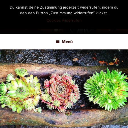
Zum
Du kannst deine Zustimmung jederzeit widerrufen, indem du
Inhalt
den den Button „Zustimmung widerrufen“ klickst.
springen
Cookies widerrufen
DIANDRA-CIRCLE
Menü