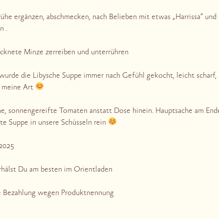
ühe ergänzen, abschmecken, nach Belieben mit etwas „Harrissa“ und e
n .
cknete Minze zerreiben und unterrühren
wurde die Libysche Suppe immer nach Gefühl gekocht, leicht scharf,
f meine Art
che, sonnengereifte Tomaten anstatt Dose hinein. Hauptsache am En
te Suppe in unsere Schüsseln rein
.2025
rhälst Du am besten im Orientladen
e Bezahlung wegen Produktnennung