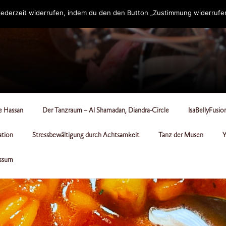
ederzeit widerrufen, indem du den den Button „Zustimmung widerrufen“
RCLE
le Hassan
Der Tanzraum – Al Shamadan, Diandra-Circle
IsaBellyFusio
ation
Stressbewältigung durch Achtsamkeit
Tanz der Musen
Y
ssum