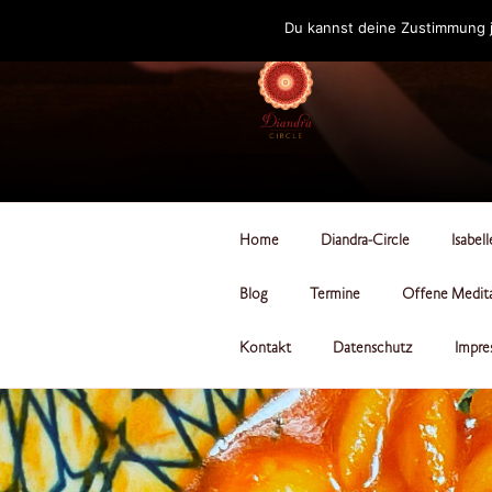
Zum
Du kannst deine Zustimmung j
Inhalt
springen
DIANDRA-CI
Home
Diandra-Circle
Isabel
Blog
Termine
Offene Medit
Kontakt
Datenschutz
Impre