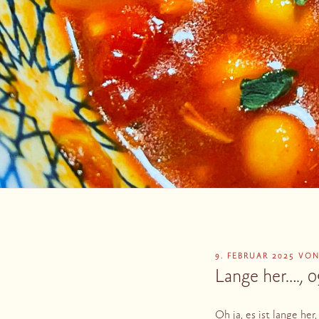
VERÖFFENTLICHT
9. FEBRUAR 2025
VO
AM
Lange her…., 
Oh ja, es ist lange he