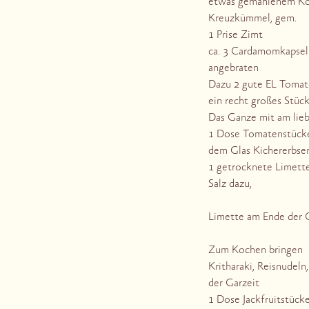
etwas gemahlenem Ko
Kreuzkümmel, gem.
1 Prise Zimt
ca. 3 Cardamomkapsel
angebraten
Dazu 2 gute EL Tomat
ein recht großes Stück
Das Ganze mit am lie
1 Dose Tomatenstück
dem Glas Kichererbsen
1 getrocknete Limett
Salz dazu,
Limette am Ende der G
Zum Kochen bringen
Kritharaki, Reisnudel
der Garzeit
1 Dose Jackfruitstück