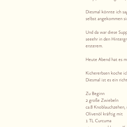
Diesmal könnte ich sag
selbst angekommen si
Und da war diese Suppe,
seeehr in den Hintergr
ersterem.
Heute Abend hat es m
Kichererbsen koche ic
Diesmal ist es ein rich
Zu Beginn
2 große Zwiebeln
ca.8 Knoblauchzehen,
Olivenöl kräftig mit
1 TL Curcuma