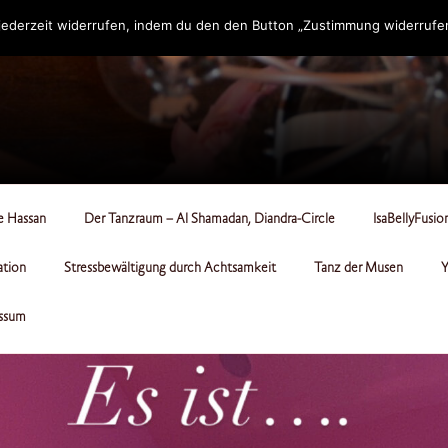
ederzeit widerrufen, indem du den den Button „Zustimmung widerrufen“
RCLE
le Hassan
Der Tanzraum – Al Shamadan, Diandra-Circle
IsaBellyFusio
ation
Stressbewältigung durch Achtsamkeit
Tanz der Musen
Y
ssum