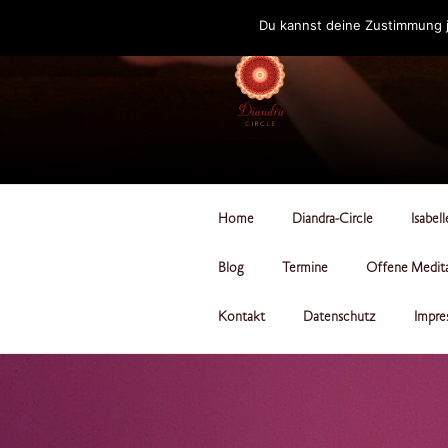
Zum
Du kannst deine Zustimmung j
Inhalt
springen
DIANDRA-CI
Home
Diandra-Circle
Isabel
Blog
Termine
Offene Medit
Kontakt
Datenschutz
Impre