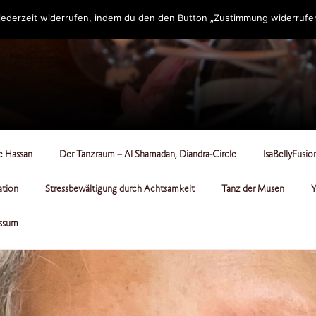
ederzeit widerrufen, indem du den den Button „Zustimmung widerrufen“
RCLE
le Hassan
Der Tanzraum – Al Shamadan, Diandra-Circle
IsaBellyFusio
ation
Stressbewältigung durch Achtsamkeit
Tanz der Musen
Y
ssum