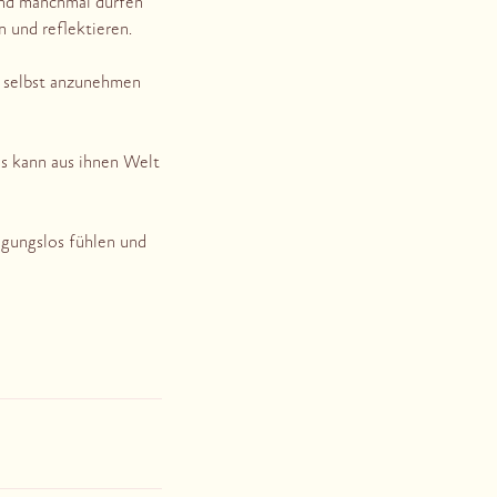
. Und manchmal dürfen
n und reflektieren.
s selbst anzunehmen
s kann aus ihnen Welt
ngungslos fühlen und