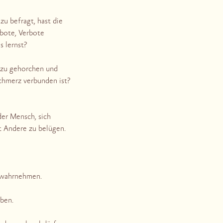
u befragt, hast die
bote, Verbote
s lernst?
s zu gehorchen und
chmerz verbunden ist?
er Mensch, sich
it Andere zu belügen.
d wahrnehmen.
eben.