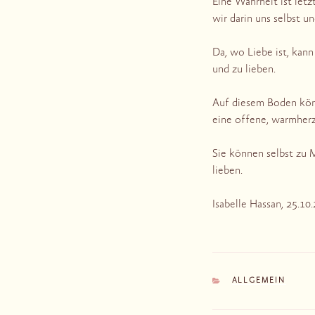
Eine Wahrheit ist letz
wir darin uns selbst u
Da, wo Liebe ist, kan
und zu lieben.
Auf diesem Boden könn
eine offene, warmherz
Sie können selbst zu 
lieben.
Isabelle Hassan, 25.10
KATEGORIEN
ALLGEMEIN