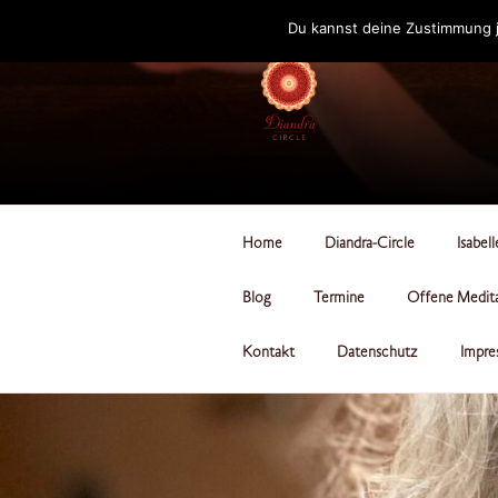
Zum
Du kannst deine Zustimmung j
Inhalt
springen
DIANDRA-CI
Home
Diandra-Circle
Isabel
Blog
Termine
Offene Medit
Kontakt
Datenschutz
Impre