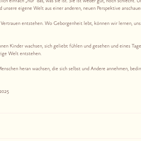
tlich einfach „nur“ das, was sie ist. Sie ist weder gut, noch schlecht
nd unsere eigene Welt aus einer anderen, neuen Perspektive anschaue
n Vertrauen entstehen. Wo Geborgenheit lebt, können wir lernen, un
en Kinder wachsen, sich geliebt fühlen und gesehen und eines Tage
ige Welt entstehen.
Menschen heran wachsen, die sich selbst und Andere annehmen, bedi
.2025