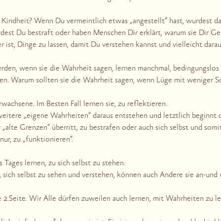
 Kindheit? Wenn Du vermeintlich etwas „angestellt“ hast, wurdest daz
est Du bestraft oder haben Menschen Dir erklärt, warum sie Dir Ge
er ist, Dinge zu lassen, damit Du verstehen kannst und vielleicht darau
werden, wenn sie die Wahrheit sagen, lernen manchmal, bedingungslo
en. Warum sollten sie die Wahrheit sagen, wenn Lüge mit weniger S
achsene. Im Besten Fall lernen sie, zu reflektieren.
itere „eigene Wahrheiten“ daraus entstehen und letztlich beginnt d
r „alte Grenzen“ überritt, zu bestrafen oder auch sich selbst und som
ur, zu „funktionieren“.
Tages lernen, zu sich selbst zu stehen.
, sich selbst zu sehen und verstehen, können auch Andere sie an-un
 2.Seite. Wir Alle dürfen zuweilen auch lernen, mit Wahrheiten zu l