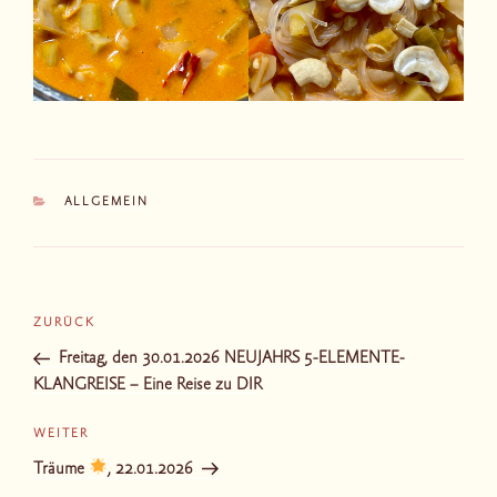
KATEGORIEN
ALLGEMEIN
Beitragsnavigation
Vorheriger
ZURÜCK
Beitrag
Freitag, den 30.01.2026 NEUJAHRS 5-ELEMENTE-
KLANGREISE – Eine Reise zu DIR
Nächster
WEITER
Beitrag
Träume
, 22.01.2026