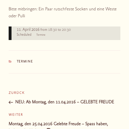
Bitte mitbringen: Ein Paar rutschfeste Socken und eine Weste
oder Pulli
11. April 2016
18:30
20:30
from
to
Scheduled
Termine
KATEGORIEN
TERMINE
Beitragsnavigation
Vorheriger
ZURÜCK
Beitrag
NEU: Ab Montag, den 11.04.2016 – GELEBTE FREUDE
Nächster
WEITER
Beitrag
Montag, den 25.04.2016 Gelebte Freude – Spass haben,