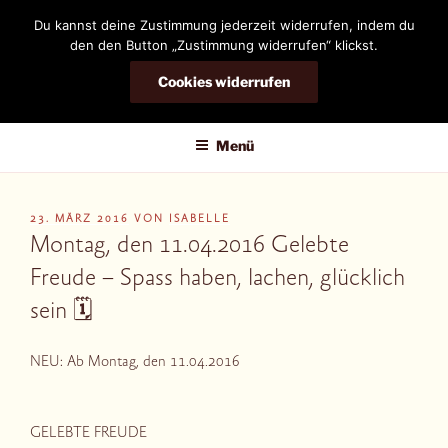
Zum
Du kannst deine Zustimmung jederzeit widerrufen, indem du
Inhalt
den den Button „Zustimmung widerrufen“ klickst.
springen
Cookies widerrufen
DIANDRA-CIRCLE
Menü
VERÖFFENTLICHT
23. MÄRZ 2016
VON
ISABELLE
AM
Montag, den 11.04.2016 Gelebte
Freude – Spass haben, lachen, glücklich
sein 🗓
NEU: Ab Montag, den 11.04.2016
GELEBTE FREUDE