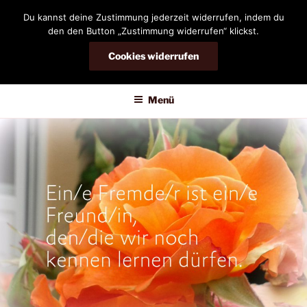
Zum
Du kannst deine Zustimmung jederzeit widerrufen, indem du
Inhalt
den den Button „Zustimmung widerrufen“ klickst.
springen
Cookies widerrufen
DIANDRA-CIRCLE
Menü