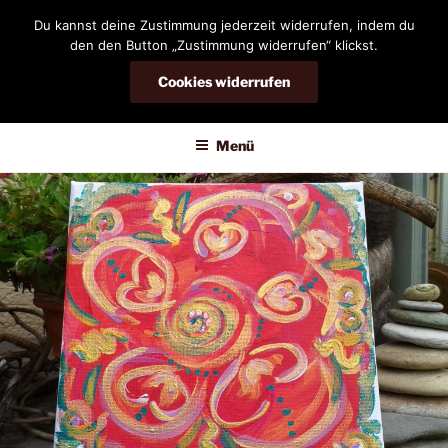
Zum
Du kannst deine Zustimmung jederzeit widerrufen, indem du
Inhalt
den den Button „Zustimmung widerrufen“ klickst.
springen
Cookies widerrufen
DIANDRA-CIRCLE
Menü