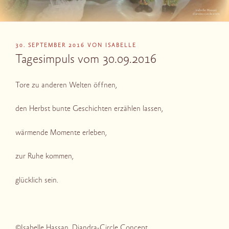
VERÖFFENTLICHT
30. SEPTEMBER 2016
VON
ISABELLE
AM
Tagesimpuls vom 30.09.2016
Tore zu anderen Welten öffnen,
den Herbst bunte Geschichten erzählen lassen,
wärmende Momente erleben,
zur Ruhe kommen,
glücklich sein.
©Isabelle Hassan, Diandra-Circle Concept