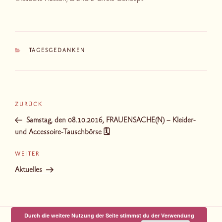
KATEGORIEN
TAGESGEDANKEN
Beitragsnavigation
Vorheriger
ZURÜCK
Beitrag
Samstag, den 08.10.2016, FRAUENSACHE(N) – Kleider-
und Accessoire-Tauschbörse 🗓
Nächster
WEITER
Beitrag
Aktuelles
Durch die weitere Nutzung der Seite stimmst du der Verwendung