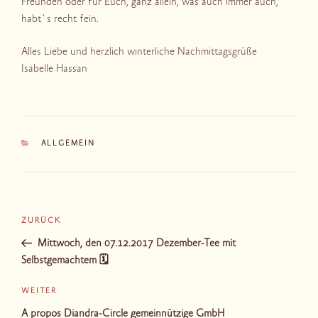
Freunden oder für Euch, ganz allein, was auch immer auch,
habt`s recht fein.
Alles Liebe und herzlich winterliche Nachmittagsgrüße
Isabelle Hassan
KATEGORIEN
ALLGEMEIN
Beitragsnavigation
Vorheriger
ZURÜCK
Beitrag
Mittwoch, den 07.12.2017 Dezember-Tee mit
Selbstgemachtem 🗓
Nächster
WEITER
Beitrag
A propos Diandra-Circle gemeinnützige GmbH