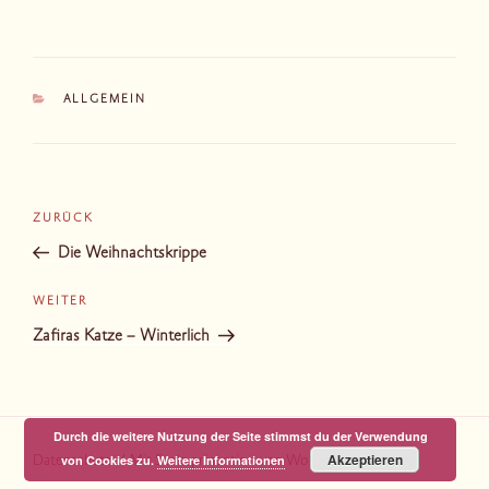
KATEGORIEN
ALLGEMEIN
Beitragsnavigation
Vorheriger
ZURÜCK
Beitrag
Die Weihnachtskrippe
Nächster
WEITER
Beitrag
Zafiras Katze – Winterlich
Durch die weitere Nutzung der Seite stimmst du der Verwendung
Akzeptieren
von Cookies zu.
Weitere Informationen
Datenschutz
Mit Stolz präsentiert von WordPress