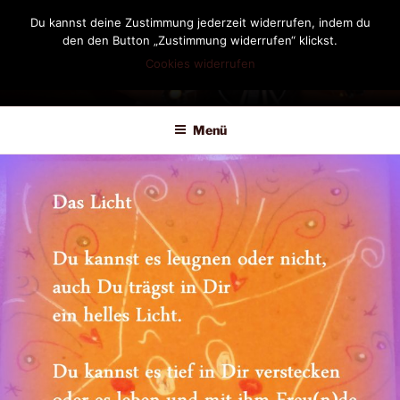
Zum
Du kannst deine Zustimmung jederzeit widerrufen, indem du
Inhalt
den den Button „Zustimmung widerrufen“ klickst.
springen
Cookies widerrufen
DIANDRA-CIRCLE
Menü