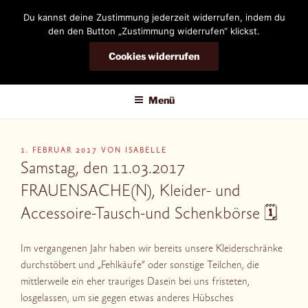
Zum
Du kannst deine Zustimmung jederzeit widerrufen, indem du
Inhalt
den den Button „Zustimmung widerrufen“ klickst.
springen
Cookies widerrufen
DIANDRA-CIRCLE
Menü
VERÖFFENTLICHT
1. FEBRUAR 2017
VON
ISABELLE
AM
Samstag, den 11.03.2017
FRAUENSACHE(N), Kleider- und
Accessoire-Tausch-und Schenkbörse 🗓
Im vergangenen Jahr haben wir bereits unsere Kleiderschränke
durchstöbert und „Fehlkäufe“ oder sonstige Teilchen, die
mittlerweile ein eher trauriges Dasein bei uns fristeten,
losgelassen, um sie gegen etwas anderes Hübsches