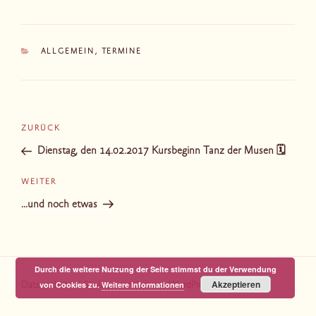
KATEGORIEN
ALLGEMEIN
,
TERMINE
Beitragsnavigation
Vorheriger
ZURÜCK
Beitrag
Dienstag, den 14.02.2017 Kursbeginn Tanz der Musen 🗓
Nächster
WEITER
Beitrag
…und noch etwas
Durch die weitere Nutzung der Seite stimmst du der Verwendung
Akzeptieren
von Cookies zu.
Weitere Informationen
Datenschutz
Stolz präsentiert von WordPress