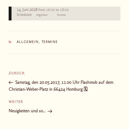
14. Juni 2018
16:00
18:00
from
to
Scheduled
Allgemein
Termine
KATEGORIEN
ALLGEMEIN
,
TERMINE
Beitragsnavigation
Vorheriger
ZURÜCK
Beitrag
Samstag, den 20.05.2017, 11.00 Uhr Flashmob auf dem
Christian-Weber-Platz in 66424 Homburg 🗓
Nächster
WEITER
Beitrag
Neuigkeiten und so…