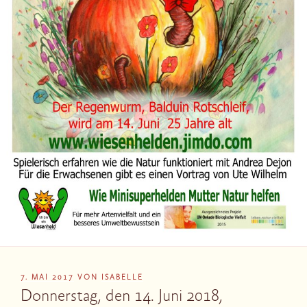
VERÖFFENTLICHT
7. MAI 2017
VON
ISABELLE
AM
Donnerstag, den 14. Juni 2018,