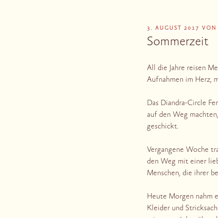
VERÖFFENTLICHT
3. AUGUST 2017
VO
AM
Sommerzeit
All die Jahre reisen 
Aufnahmen im Herz, mi
Das Diandra-Circle Fe
auf den Weg machten, w
geschickt.
Vergangene Woche trat
den Weg mit einer lie
Menschen, die ihrer be
Heute Morgen nahm ein
Kleider und Stricksach