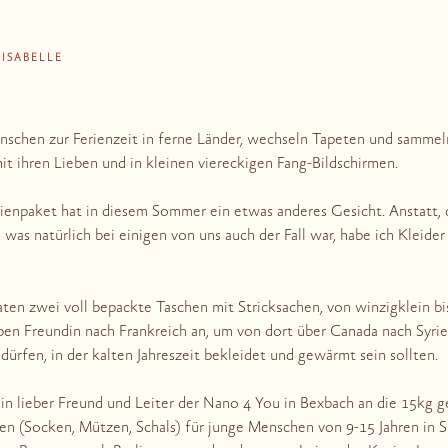
N
ISABELLE
Menschen zur Ferienzeit in ferne Länder, wechseln Tapeten und samm
t ihren Lieben und in kleinen viereckigen Fang-Bildschirmen.
rienpaket hat in diesem Sommer ein etwas anderes Gesicht. Anstatt,
as natürlich bei einigen von uns auch der Fall war, habe ich Kleider
en zwei voll bepackte Taschen mit Stricksachen, von winzigklein b
ben Freundin nach Frankreich an, um von dort über Canada nach Syrie
dürfen, in der kalten Jahreszeit bekleidet und gewärmt sein sollten.
 lieber Freund und Leiter der Nano 4 You in Bexbach an die 15kg 
en (Socken, Mützen, Schals) für junge Menschen von 9-15 Jahren in S