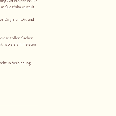
rning Aid Project NGO,
n Südafrika verteilt.
ese Dinge an Ort und
 diese tollen Sachen
rt, wo sie am meisten
rekt in Verbindung