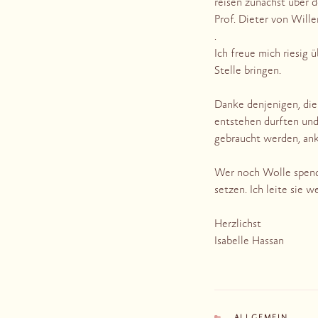
reisen zunächst über 
Prof. Dieter von Wille
.
Ich freue mich riesig 
Stelle bringen.
Danke denjenigen, die
entstehen durften und
gebraucht werden, an
Wer noch Wolle spende
setzen. Ich leite sie
Herzlichst
Isabelle Hassan
KATEGORIEN