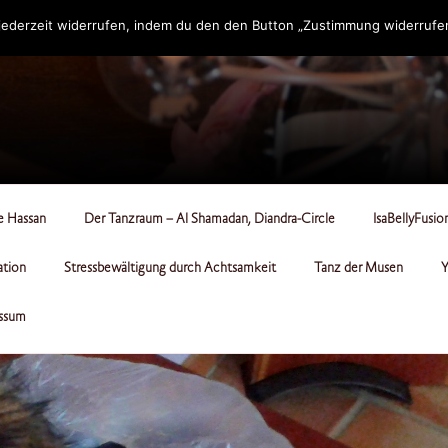
ederzeit widerrufen, indem du den den Button „Zustimmung widerrufen“
RCLE
le Hassan
Der Tanzraum – Al Shamadan, Diandra-Circle
IsaBellyFusio
ation
Stressbewältigung durch Achtsamkeit
Tanz der Musen
Y
ssum