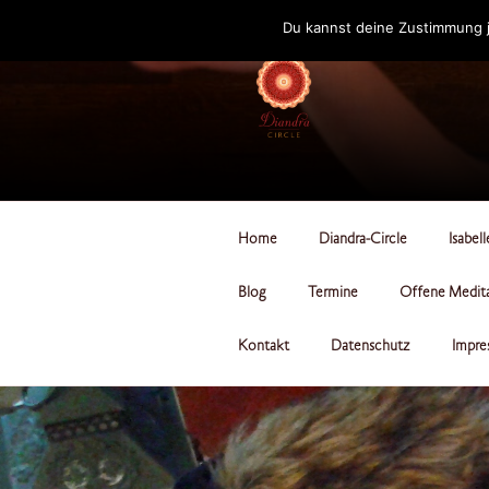
Zum
Du kannst deine Zustimmung j
Inhalt
springen
DIANDRA-CI
Home
Diandra-Circle
Isabel
Blog
Termine
Offene Medit
Kontakt
Datenschutz
Impre