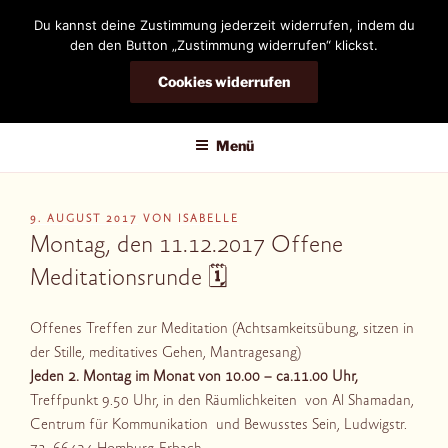
Zum
Du kannst deine Zustimmung jederzeit widerrufen, indem du
Inhalt
den den Button „Zustimmung widerrufen“ klickst.
springen
Cookies widerrufen
DIANDRA-CIRCLE
Menü
VERÖFFENTLICHT
9. AUGUST 2017
VON
ISABELLE
AM
Montag, den 11.12.2017 Offene
Meditationsrunde 🗓
Offenes Treffen zur Meditation (Achtsamkeitsübung, sitzen in
der Stille, meditatives Gehen, Mantragesang)
Jeden 2. Montag im Monat von 10.00 – ca.11.00 Uhr,
Treffpunkt 9.50 Uhr, in den Räumlichkeiten von Al Shamadan,
Centrum für Kommunikation und Bewusstes Sein, Ludwigstr.