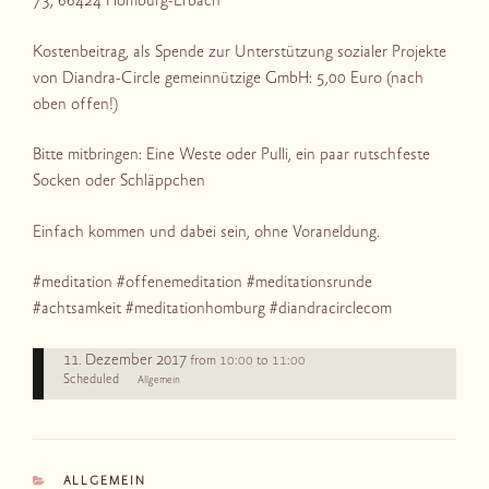
73, 66424 Homburg-Erbach
Kostenbeitrag, als Spende zur Unterstützung sozialer Projekte
von Diandra-Circle gemeinnützige GmbH: 5,00 Euro (nach
oben offen!)
Bitte mitbringen: Eine Weste oder Pulli, ein paar rutschfeste
Socken oder Schläppchen
Einfach kommen und dabei sein, ohne Voraneldung.
#meditation #offenemeditation #meditationsrunde
#achtsamkeit #meditationhomburg #diandracirclecom
11. Dezember 2017
10:00
11:00
from
to
Scheduled
Allgemein
KATEGORIEN
ALLGEMEIN