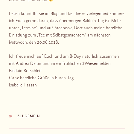
doch nun sind sie da
Lesen könnt Ihr sie im Blog und bei dieser Gelegenheit erinnere
ich Euch gerne daran, dass übermorgen Balduin-Tag ist. Mehr
unter „Termine“ und auf facebook, Dort auch meine herzliche
Einladung zum „Tee mit Selbstgemachtem“ am nächsten
Mittwoch, den 20.06.2018.
Ich freue mich auf Euch und am B-Day natürlich zusammen
mit Andrea Dejon und ihrem fröhlichen #Wiesenhelden
Balduin Rotschleif.
Ganz herzliche Grüße in Euren Tag
Isabelle Hassan
KATEGORIEN
ALLGEMEIN