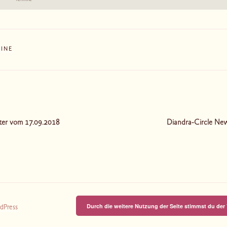
Termine
MINE
tion
ter vom 17.09.2018
Diandra-Circle Ne
Durch die weitere Nutzung der Seite stimmst du de
rdPress