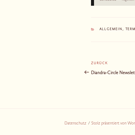
Allgemein
KATEGORIEN
ALLGEMEIN
,
TER
Beitragsnaviga
ZURÜCK
Vorheriger
Beitrag
Diandra-Circle Newslet
Datenschutz
Stolz präsentiert von Wo