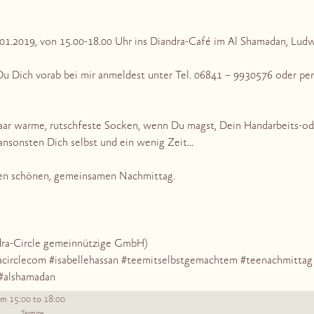
1.2019, von 15.00-18.00 Uhr ins Diandra-Café im Al Shamadan, Ludwi
Du Dich vorab bei mir anmeldest unter Tel. 06841 – 9930576 oder pe
 paar warme, rutschfeste Socken, wenn Du magst, Dein Handarbeits-ode
nsonsten Dich selbst und ein wenig Zeit…
nen schönen, gemeinsamen Nachmittag.
n
ndra-Circle gemeinnützige GmbH)
acirclecom #isabellehassan
#teemitselbstgemachtem
#teenachmittag
 #alshamadan
15:00
18:00
om
to