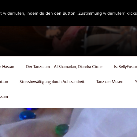
t widerrufen, indem du den den Button „Zustimmung widerrufen“ klicks
RCLE
le Hassan
Der Tanzraum – Al Shamadan, Diandra-Circle
IsaBellyFusio
ation
Stressbewältigung durch Achtsamkeit
Tanz der Musen
Y
ssum