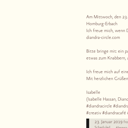
Am Mittwoch, den 23.0
Homburg-Erbach
Ich freue mich, wenn 
diandra-circle.com
Bitte bringe mit: ein
etwas zum Knabbern, a
Ich freue mich auf ei
Mit herzlichen Grüße
Isabelle
(Isabelle Hassan, Dia
#diandracircle #diandr
#creativ
#diandracafé
23. Januar 2019
fr
Scheduled