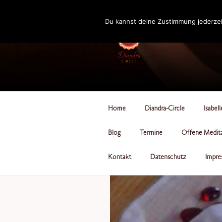
Zum
Inhalt
Du kannst deine Zustimmung jederzei
springen
DIANDRA-CI
Home
Diandra-Circle
Isabel
Blog
Termine
Offene Medit
Kontakt
Datenschutz
Impre