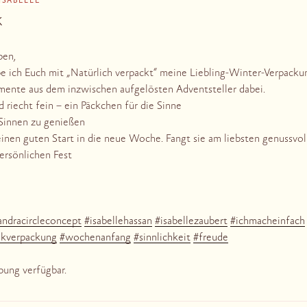
ISABELLE
k
ben,
be ich Euch mit „Natürlich verpackt“ meine Liebling-Winter-Verpacku
mente aus dem inzwischen aufgelösten Adventsteller dabei.
d riecht fein – ein Päckchen für die Sinne
 Sinnen zu genießen
inen guten Start in die neue Woche. Fangt sie am liebsten genussvol
ersönlichen Fest
andracircleconcept
#
isabellehassan
#
isabellezaubert
#
ichmacheinfach
nkverpackung
#
wochenanfang
#
sinnlichkeit
#
freude