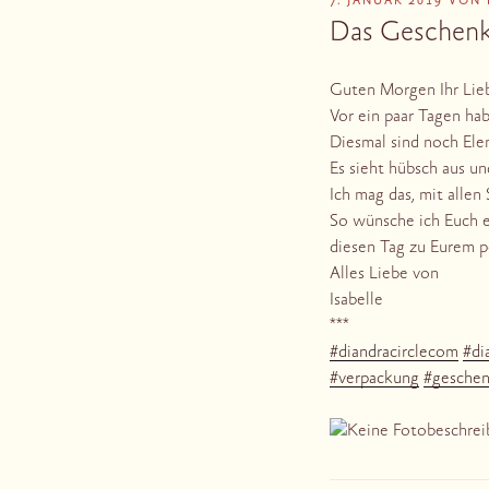
VERÖFFENTLICHT
7. JANUAR 2019
VON
AM
Das Geschen
Guten Morgen Ihr Lie
Vor ein paar Tagen ha
Diesmal sind noch Ele
Es sieht hübsch aus un
Ich mag das, mit allen
So wünsche ich Euch e
diesen Tag zu Eurem p
Alles Liebe von
Isabelle
***
#
diandracirclecom
#
di
#
verpackung
#
gesche