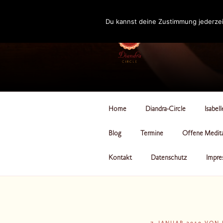
Zum
Inhalt
Du kannst deine Zustimmung jederzei
springen
DIANDRA-CI
Home
Diandra-Circle
Isabel
Blog
Termine
Offene Medit
Kontakt
Datenschutz
Impre