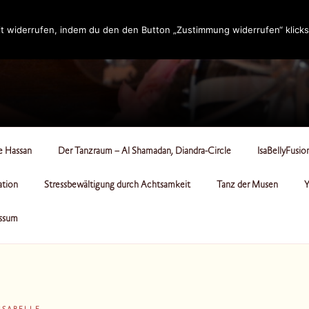
t widerrufen, indem du den den Button „Zustimmung widerrufen“ klicks
RCLE
le Hassan
Der Tanzraum – Al Shamadan, Diandra-Circle
IsaBellyFusio
ation
Stressbewältigung durch Achtsamkeit
Tanz der Musen
Y
ssum