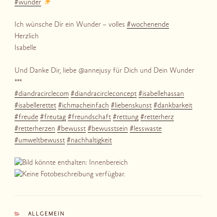
#
wunder
Ich wünsche Dir ein Wunder – volles
#
wochenende
Herzlich
Isabelle
Und Danke Dir, liebe @annejusy für Dich und Dein Wunder
***
#
diandracirclecom
#
diandracircleconcept
#
isabellehassan
#
isabellerettet
#
ichmacheinfach
#
liebenskunst
#
dankbarkeit
#
freude
#
freutag
#
freundschaft
#
rettung
#
retterherz
#
retterherzen
#
bewusst
#
bewusstsein
#
lesswaste
#
umweltbewusst
#
nachhaltigkeit
KATEGORIEN
ALLGEMEIN