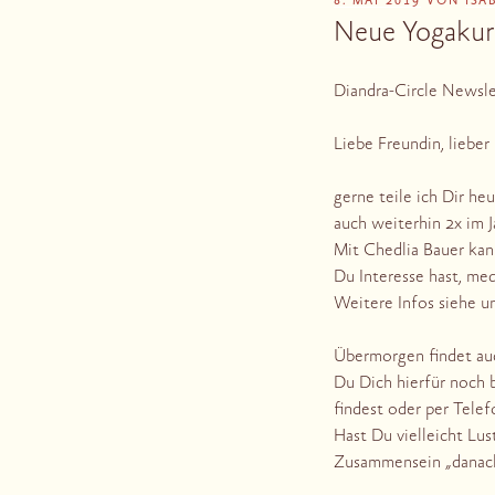
VERÖFFENTLICHT
8. MAI 2019
VON
ISA
AM
Neue Yogakur
Diandra-Circle Newsl
Liebe Freundin, lieber
gerne teile ich Dir he
auch weiterhin 2x im 
Mit Chedlia Bauer ka
Du Interesse hast, med
Weitere Infos siehe u
Übermorgen findet auc
Du Dich hierfür noch 
findest oder per Tele
Hast Du vielleicht Lu
Zusammensein „danach“