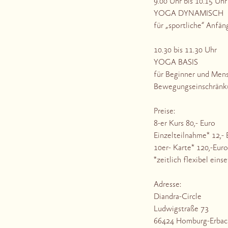
9.00 Uhr bis 10.15 Uhr
YOGA DYNAMISCH
für „sportliche“ Anfän
10.30 bis 11.30 Uhr
YOGA BASIS
für Beginner und Men
Bewegungseinschränk
Preise:
8-er Kurs 80,- Euro
Einzelteilnahme* 12,- 
10er- Karte* 120,-Euro
*zeitlich flexibel eins
Adresse:
Diandra-Circle
Ludwigstraße 73
66424 Homburg-Erbac