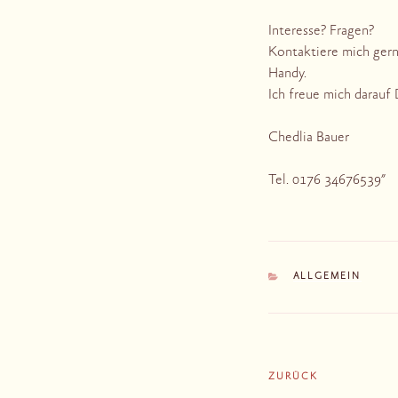
Interesse? Fragen?
Kontaktiere mich gern
Handy.
Ich freue mich darauf
Chedlia Bauer
Tel. 0176 34676539″
KATEGORIEN
ALLGEMEIN
Beitragsnaviga
ZURÜCK
Vorheriger