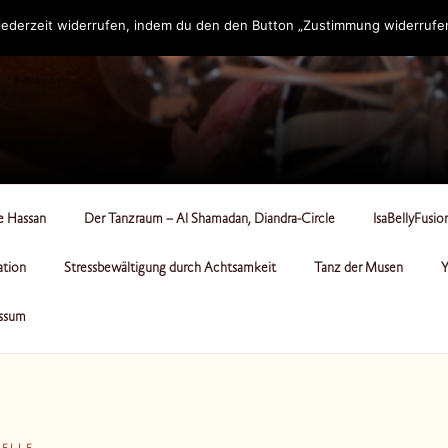
ederzeit widerrufen, indem du den den Button „Zustimmung widerrufen“
RCLE
le Hassan
Der Tanzraum – Al Shamadan, Diandra-Circle
IsaBellyFusio
ation
Stressbewältigung durch Achtsamkeit
Tanz der Musen
Y
ssum