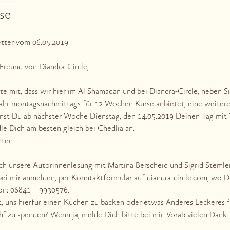
BELLE
se
etter vom 06.05.2019
 Freund von Diandra-Circle,
ute mit, dass wir hier im Al Shamadan und bei Diandra-Circle, neben 
Jahr montagsnachmittags für 12 Wochen Kurse anbietet, eine weitere
nnst Du ab nächster Woche Dienstag, den 14.05.2019 Deinen Tag mi
le Dich am besten gleich bei Chedlia an.
nten.
h unsere Autorinnenlesung mit Martina Berscheid und Sigrid Stemler
bei mir anmelden, per Konntaktformular auf
diandra-circle.com
, wo D
fon: 06841 – 9930576.
st, uns hierfür einen Kuchen zu backen oder etwas Anderes Leckeres f
 zu spenden? Wenn ja, melde Dich bitte bei mir. Vorab vielen Dank.