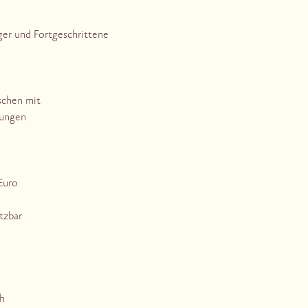
ger und Fortgeschrittene
schen mit
ungen
Euro
etzbar
h