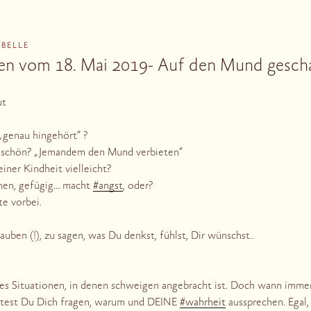
ABELLE
en vom 18. Mai 2019- Auf den Mund gesch
ut
„genau hingehört“ ?
o schön? „Jemandem den Mund verbieten“
iner Kindheit vielleicht?
hen, gefügig… macht
#angst
, oder?
te vorbei.
auben (!), zu sagen, was Du denkst, fühlst, Dir wünschst..
 es Situationen, in denen schweigen angebracht ist. Doch wann imme
lltest Du Dich fragen, warum und DEINE
#wahrheit
aussprechen. Egal