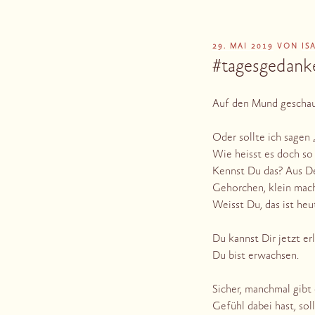
VERÖFFENTLICHT
29. MAI 2019
VON
IS
AM
#tagesgedank
Auf den Mund gescha
Oder sollte ich sagen 
Wie heisst es doch s
Kennst Du das? Aus De
Gehorchen, klein mac
Weisst Du, das ist heu
Du kannst Dir jetzt erl
Du bist erwachsen.
Sicher, manchmal gibt
Gefühl dabei hast, so