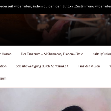
ederzeit widerrufen, indem du den den Button „Zustimmung widerrufen“
RCLE
le Hassan
Der Tanzraum – Al Shamadan, Diandra-Circle
IsaBellyFusio
ation
Stressbewältigung durch Achtsamkeit
Tanz der Musen
Y
ssum