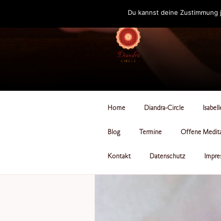
Zum
Du kannst deine Zustimmung j
Inhalt
springen
DIANDRA-CI
Home
Diandra-Circle
Isabel
Blog
Termine
Offene Medit
Kontakt
Datenschutz
Impre