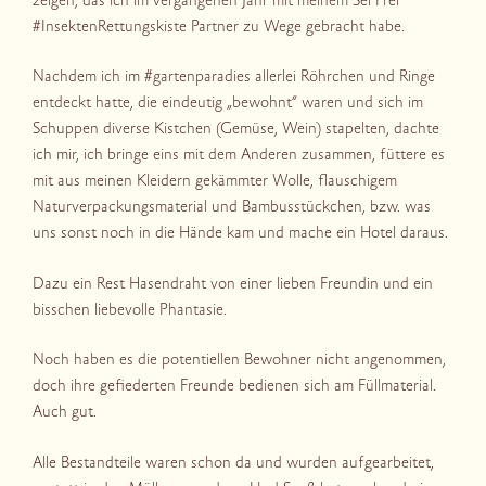
zeigen, das ich im vergangenen Jahr mit meinem Sei Frei
#InsektenRettungskiste Partner zu Wege gebracht habe.
Nachdem ich im #gartenparadies allerlei Röhrchen und Ringe
entdeckt hatte, die eindeutig „bewohnt“ waren und sich im
Schuppen diverse Kistchen (Gemüse, Wein) stapelten, dachte
ich mir, ich bringe eins mit dem Anderen zusammen, füttere es
mit aus meinen Kleidern gekämmter Wolle, flauschigem
Naturverpackungsmaterial und Bambusstückchen, bzw. was
uns sonst noch in die Hände kam und mache ein Hotel daraus.
Dazu ein Rest Hasendraht von einer lieben Freundin und ein
bisschen liebevolle Phantasie.
Noch haben es die potentiellen Bewohner nicht angenommen,
doch ihre gefiederten Freunde bedienen sich am Füllmaterial.
Auch gut.
Alle Bestandteile waren schon da und wurden aufgearbeitet,