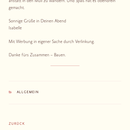
anstatt in den Müll zu wandern. Und Spaß hat es obendrein
gemacht.
Sonnige Grüße in Deinen Abend
Isabelle
Mit Werbung in eigener Sache durch Verlinkung.
Danke fürs Zusammen – Bauen.
KATEGORIEN
ALLGEMEIN
Beitragsnavigation
Vorheriger
ZURÜCK