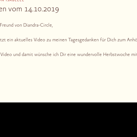
ON
ISABELLE
en vom 14.10.2019
 Freund von Diandra-Circle,
etzt ein aktuelles Video zu meinen Tagesgedanken für Dich zum Anh
s Video und damit wünsche ich Dir eine wundervolle Herbstwoche m