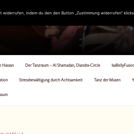
t widerrufen, indem du den den Button „Zustimmung widerrufen“ klicks
RCLE
le Hassan
Der Tanzraum – Al Shamadan, Diandra-Circle
IsaBellyFusio
ation
Stressbewältigung durch Achtsamkeit
Tanz der Musen
Y
ssum