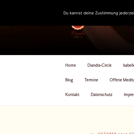
Zum
Inhalt
Du kannst deine Zustimmung jederzei
springen
DIANDRA-CI
Home
Diandra-Circle
Isabel
Blog
Termine
Offene Medit
Kontakt
Datenschutz
Impre