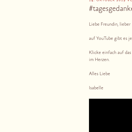
VERÖFFENTLICHT
14. OKTOBER 2019
V
AM
#tagesgedank
Liebe Freundin, lieber
auf YouTube gibt es j
Klicke einfach auf da
im Herzen.
Alles Liebe
Isabelle