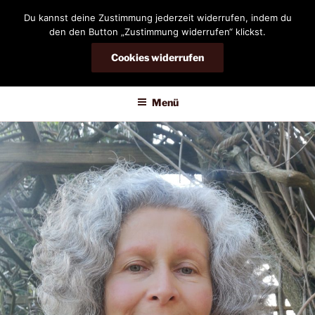
Zum
Du kannst deine Zustimmung jederzeit widerrufen, indem du
Inhalt
den den Button „Zustimmung widerrufen“ klickst.
springen
Cookies widerrufen
DIANDRA-CIRCLE
Menü