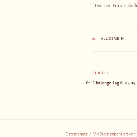
(Text und Foto Isabell
KATEGORIEN
ALLGEMEIN
Beitragsnaviga
ZURÜCK
Vorheriger
Beitrag
Challenge Tag 6, 03.05
Datenschutz
Mit Stolz präsentiert vo