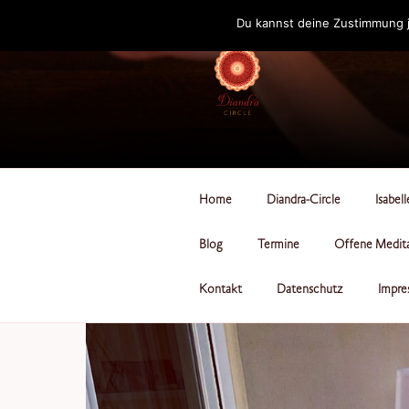
Zum
Du kannst deine Zustimmung j
Inhalt
springen
DIANDRA-CI
Home
Diandra-Circle
Isabel
Blog
Termine
Offene Medit
Kontakt
Datenschutz
Impre