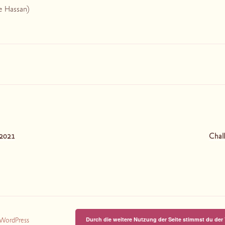
e Hassan)
tion
.2021
Chall
Durch die weitere Nutzung der Seite stimmst du de
n WordPress