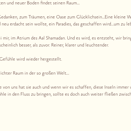
alten und neuer Boden findet seinen Raum…
Gedanken, zum Träumen, eine Oase zum Glücklichsein…Eine kleine Wel
 neu erdacht sein wollte, ein Paradies, das geschaffen wird…um zu l
bei mir, im Atrium des Aal Shamadan. Und es wird, es entsteht, wir br
heinlich besser, als zuvor. Reiner, klarer und leuchtender.
Gefühle wird wieder hergestellt.
r, lichter Raum in der so großen Welt…
e von uns hat sie auch und wenn wir es schaffen, diese Inseln immer w
hle in den Fluss zu bringen, sollte es doch auch weiter fließen zwisc