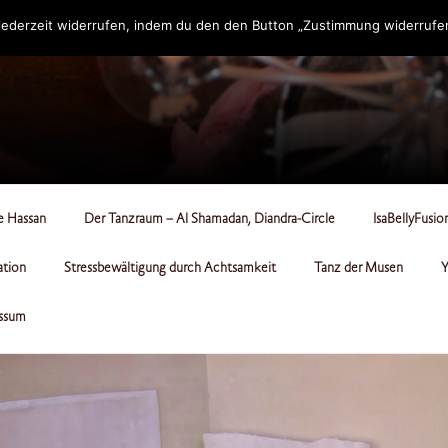
ederzeit widerrufen, indem du den den Button „Zustimmung widerrufen“
RCLE
le Hassan
Der Tanzraum – Al Shamadan, Diandra-Circle
IsaBellyFusio
ation
Stressbewältigung durch Achtsamkeit
Tanz der Musen
Y
ssum