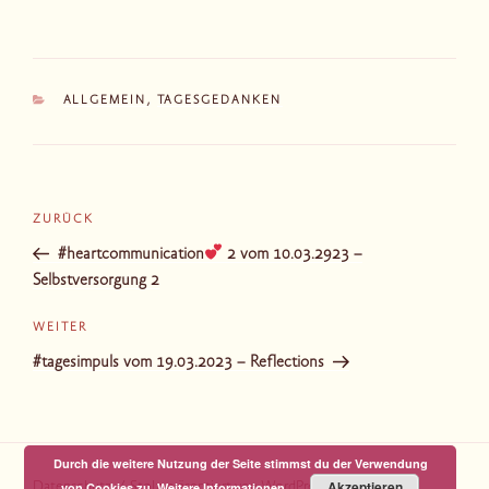
KATEGORIEN
ALLGEMEIN
,
TAGESGEDANKEN
Beitragsnavigation
Vorheriger
ZURÜCK
Beitrag
#heartcommunication
2 vom 10.03.2923 –
Selbstversorgung 2
Nächster
WEITER
Beitrag
#tagesimpuls vom 19.03.2023 – Reflections
Durch die weitere Nutzung der Seite stimmst du der Verwendung
Akzeptieren
von Cookies zu.
Weitere Informationen
Datenschutz
Stolz präsentiert von WordPress