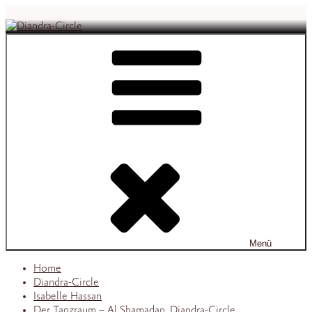
Zum
Inhalt
springen
Diandra-Circle
Menü
Home
Diandra-Circle
Isabelle Hassan
Der Tanzraum – Al Shamadan, Diandra-Circle