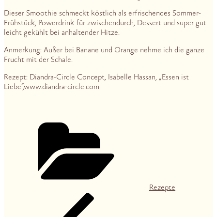
Dieser Smoothie schmeckt köstlich als erfrischendes Sommer-
Frühstück, Powerdrink für zwischendurch, Dessert und super gut
leicht gekühlt bei anhaltender Hitze.
Anmerkung: Außer bei Banane und Orange nehme ich die ganze
Frucht mit der Schale.
Rezept: Diandra-Circle Concept, Isabelle Hassan, „Essen ist
Liebe“,www.diandra-circle.com
Kategorien
Rezepte
Vorheriger
Beitragsnavigation
Beitrag