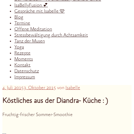
IsaBellyFusion 💕
Gespräche mit Isabelle 🩷
Blog
Termine
Offene Meditation
Stressbewältigung durch Achtsamkeit
Tanz der Musen
Yoga
Rezepte
Moments
Kontakt
Datenschutz
Impressum
Veröffentlicht
4. Juli 2015
3. Oktober 2015
von
Isabelle
am
Köstliches aus der Diandra- Küche : )
Fruchtig-frischer Sommer-Smoothie