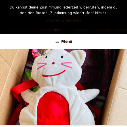
Zum
Du kannst deine Zustimmung jederzeit widerrufen, indem du
Inhalt
den den Button „Zustimmung widerrufen“ klickst.
springen
Cookies widerrufen
DIANDRA-CIRCLE
Menü