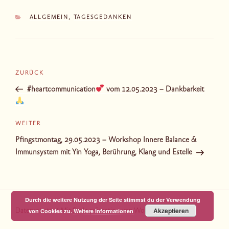
KATEGORIEN
ALLGEMEIN
,
TAGESGEDANKEN
Beitragsnavigation
Vorheriger
ZURÜCK
Beitrag
#heartcommunication
vom 12.05.2023 – Dankbarkeit
Nächster
WEITER
Beitrag
Pfingstmontag, 29.05.2023 – Workshop Innere Balance &
Immunsystem mit Yin Yoga, Berührung, Klang und Estelle
Durch die weitere Nutzung der Seite stimmst du der Verwendung
Akzeptieren
von Cookies zu.
Weitere Informationen
Datenschutz
Mit Stolz präsentiert von WordPress