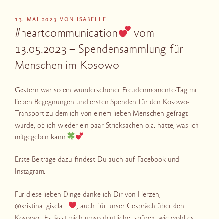
VERÖFFENTLICHT
13. MAI 2023
VON
ISABELLE
AM
#heartcommunication
vom
13.05.2023 – Spendensammlung für
Menschen im Kosowo
Gestern war so ein wunderschöner Freudenmomente-Tag mit
lieben Begegnungen und ersten Spenden für den Kosowo-
Transport zu dem ich von einem lieben Menschen gefragt
wurde, ob ich wieder ein paar Stricksachen o.ä. hätte, was ich
mitgegeben kann.
Erste Beiträge dazu findest Du auch auf Facebook und
Instagram.
Für diese lieben Dinge danke ich Dir von Herzen,
@kristina_gisela_
, auch für unser Gespräch über den
Kosowo . Es lässt mich umso deutlicher spüren, wie wohl es