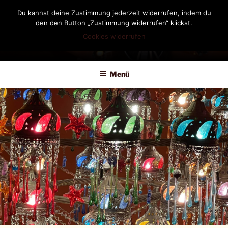
Zum
Du kannst deine Zustimmung jederzeit widerrufen, indem du
Inhalt
den den Button „Zustimmung widerrufen“ klickst.
springen
Cookies widerrufen
DIANDRA-CIRCLE
Menü