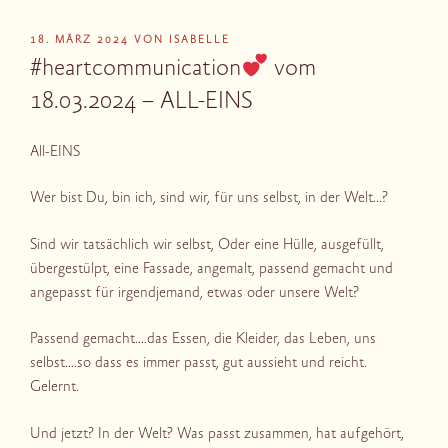
VERÖFFENTLICHT
18. MÄRZ 2024
VON
ISABELLE
AM
#heartcommunication
vom
18.03.2024 – ALL-EINS
All-EINS
Wer bist Du, bin ich, sind wir, für uns selbst, in der Welt…?
Sind wir tatsächlich wir selbst, Oder eine Hülle, ausgefüllt,
übergestülpt, eine Fassade, angemalt, passend gemacht und
angepasst für irgendjemand, etwas oder unsere Welt?
Passend gemacht….das Essen, die Kleider, das Leben, uns
selbst….so dass es immer passt, gut aussieht und reicht.
Gelernt.
Und jetzt? In der Welt? Was passt zusammen, hat aufgehört,