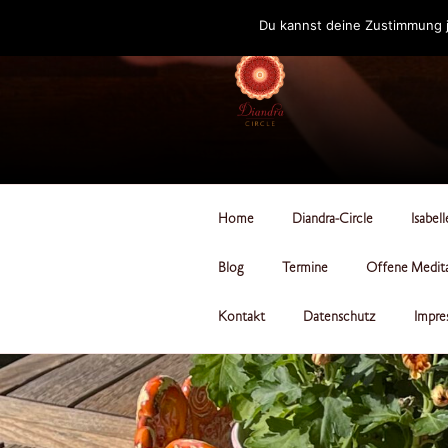
Zum
Du kannst deine Zustimmung j
Inhalt
springen
DIANDRA-CI
Home
Diandra-Circle
Isabel
Blog
Termine
Offene Medit
Kontakt
Datenschutz
Impre