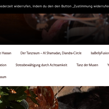
ederzeit widerrufen, indem du den den Button „Zustimmung widerrufen“
RCLE
le Hassan
Der Tanzraum – Al Shamadan, Diandra-Circle
IsaBellyFusio
ation
Stressbewältigung durch Achtsamkeit
Tanz der Musen
Y
ssum