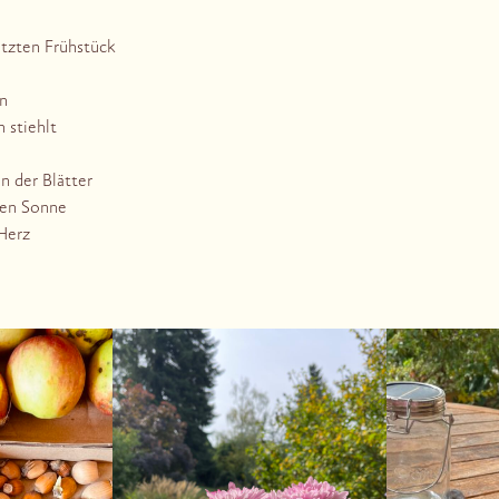
etzten Frühstück
n
n stiehlt
n der Blätter
den Sonne
Herz