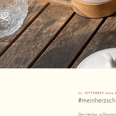
VERÖFFENTLICHT
22. SEPTEMBER 2024
AM
#meinherzsch
Den Herbst willkomm