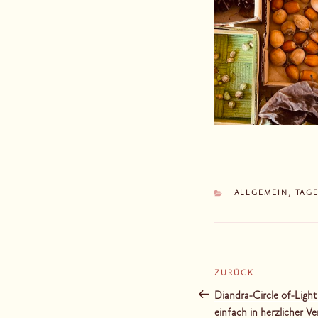
KATEGORIEN
ALLGEMEIN
,
TAG
Beitragsnaviga
ZURÜCK
Vorheriger
Beitrag
Diandra-Circle of-Light
einfach in herzlicher 