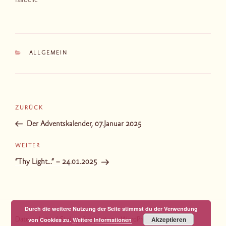
Isabelle
KATEGORIEN
ALLGEMEIN
Beitragsnavigation
Vorheriger
ZURÜCK
Beitrag
Der Adventskalender, 07.Januar 2025
Nächster
WEITER
Beitrag
“Thy Light…“ – 24.01.2025
Durch die weitere Nutzung der Seite stimmst du der Verwendung
Akzeptieren
von Cookies zu.
Weitere Informationen
Datenschutz
Stolz präsentiert von WordPress