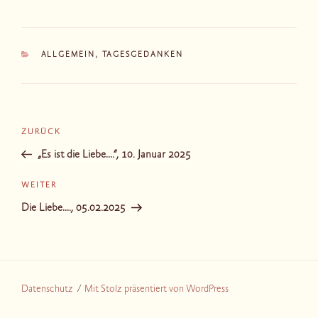
KATEGORIEN
ALLGEMEIN
,
TAGESGEDANKEN
Beitragsnavigation
Vorheriger
ZURÜCK
Beitrag
„Es ist die Liebe….“, 10. Januar 2025
Nächster
WEITER
Beitrag
Die Liebe…., 05.02.2025
Datenschutz
Mit Stolz präsentiert von WordPress