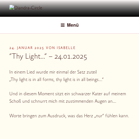
Zum
Inhalt
DIANDRA-CIRCLE
springen
Menü
VERÖFFENTLICHT
24. JANUAR 2025
VON
ISABELLE
AM
“Thy Light…“ – 24.01.2025
In einem Lied wurde mir einmal der Satz zuteil
„Thy light is in all forms, thy light is in all beings….“
Und in diesem Moment sitzt ein schwarzer Kater auf meinem
Schoß und schnurrt mich mit zustimmenden Augen an….
Worte bringen zum Ausdruck, was das Herz „nur“ fühlen kann.