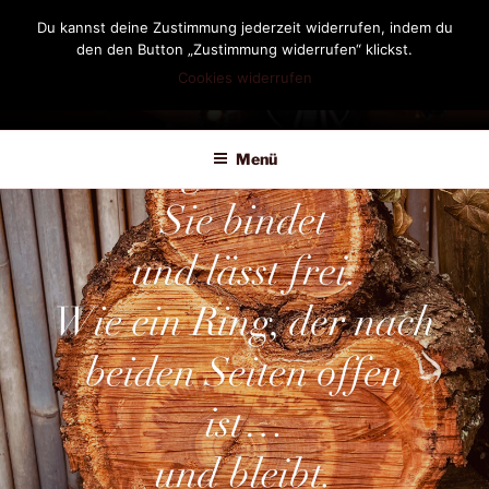
Zum
Du kannst deine Zustimmung jederzeit widerrufen, indem du
Inhalt
den den Button „Zustimmung widerrufen“ klickst.
springen
Cookies widerrufen
DIANDRA-CIRCLE
Menü