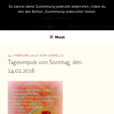
Zum
Du kannst deine Zustimmung jederzeit widerrufen, indem du
Inhalt
den den Button „Zustimmung widerrufen“ klickst.
springen
Cookies widerrufen
DIANDRA-CIRCLE
Menü
VERÖFFENTLICHT
14. FEBRUAR 2016
VON
ISABELLE
AM
Tagesimpuls von Sonntag, den
14.02.2016