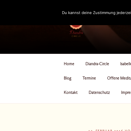
Zum
Inhalt
Du kannst deine Zustimmung jederzei
springen
DIANDRA-CI
Home
Diandra-Circle
Isabel
Blog
Termine
Offene Medit
Kontakt
Datenschutz
Impre