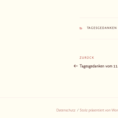
KATEGORIEN
TAGESGEDANKEN
Beitragsnaviga
ZURÜCK
Vorheriger
Beitrag
Tagesgedanken vom 11
Datenschutz
Stolz präsentiert von Wo