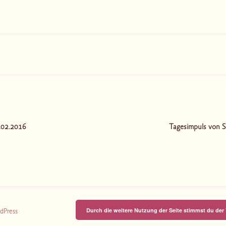
tion
.02.2016
Tagesimpuls von S
Durch die weitere Nutzung der Seite stimmst du de
rdPress