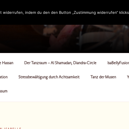
t widerrufen, indem du den den Button „Zustimmung widerrufen“ klicks
RCLE
le Hassan
Der Tanzraum – Al Shamadan, Diandra-Circle
IsaBellyFusio
ation
Stressbewältigung durch Achtsamkeit
Tanz der Musen
Y
ssum