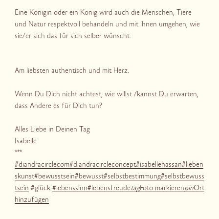
Eine Königin oder ein König wird auch die Menschen, Tiere
und Natur respektvoll behandeln und mit ihnen umgehen, wie
sie/er sich das für sich selber wünscht.
Am liebsten authentisch und mit Herz.
Wenn Du Dich nicht achtest, wie willst /kannst Du erwarten,
dass Andere es für Dich tun?
Alles Liebe in Deinen Tag
Isabelle
***
#diandracirclecom
#diandracircleconcept
#isabellehassan
#lieben
skunst
#bewusstsein
#bewusst
#selbstbestimmung
#selbstbewuss
tsein
#glück
#lebenssinn
#lebensfreude
tag
Foto markieren
pin
Ort
hinzufügen