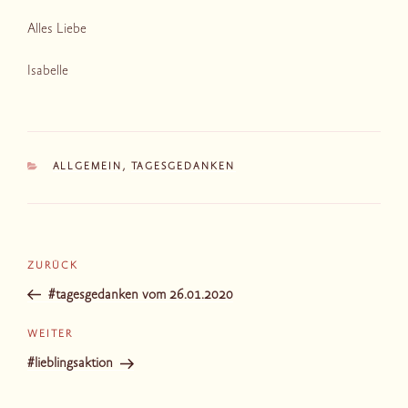
Alles Liebe
Isabelle
KATEGORIEN
ALLGEMEIN
,
TAGESGEDANKEN
Beitragsnavigation
Vorheriger
ZURÜCK
Beitrag
#tagesgedanken vom 26.01.2020
Nächster
WEITER
Beitrag
#lieblingsaktion