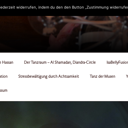
ederzeit widerrufen, indem du den den Button „Zustimmung widerrufen“
RCLE
le Hassan
Der Tanzraum – Al Shamadan, Diandra-Circle
IsaBellyFusio
ation
Stressbewältigung durch Achtsamkeit
Tanz der Musen
Y
ssum