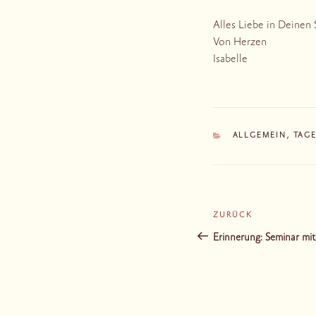
Alles Liebe in Deinen
Von Herzen
Isabelle
KATEGORIEN
ALLGEMEIN
,
TAG
Beitragsnaviga
ZURÜCK
Vorheriger
Beitrag
Erinnerung: Seminar mit