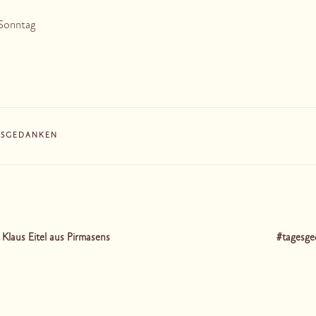
 Sonntag
ESGEDANKEN
tion
 Klaus Eitel aus Pirmasens
#tagesge