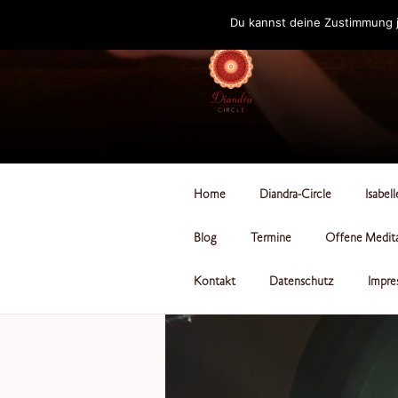
Zum
Du kannst deine Zustimmung j
Inhalt
springen
DIANDRA-CI
Home
Diandra-Circle
Isabel
Blog
Termine
Offene Medit
Kontakt
Datenschutz
Impre