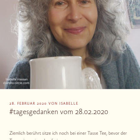
VERÖFFENTLICHT
28. FEBRUAR 2020
VON
ISABELLE
AM
#tagesgedanken vom 28.02.2020
Ziemlich berührt sitze ich noch bei einer Tasse Tee, bevor der