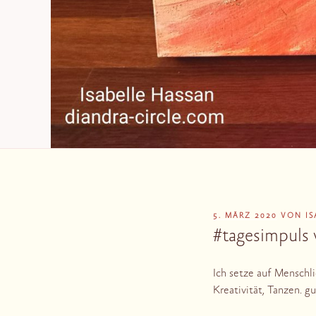
VERÖFFENTLICHT
5. MÄRZ 2020
VON
I
AM
#tagesimpuls
Ich setze auf Menschl
Kreativität, Tanzen. g