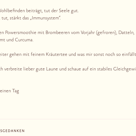
ohlbefinden beiträgt, tut der Seele gut.
 tut, stärkt das „Immunsystem“.
nen Powersmoothie mit Brombeeren vom Vorjahr (gefroren), Datteln
imt und Curcuma.
iter gehen mit feinem Kräutertee und was mir sonst noch so einfäll
ch verbreite lieber gute Laune und schaue auf ein stabiles Gleichgewi
Deinen Tag
ESGEDANKEN