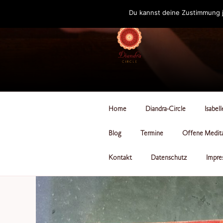
Zum
Du kannst deine Zustimmung j
Inhalt
springen
DIANDRA-CI
Home
Diandra-Circle
Isabel
Blog
Termine
Offene Medit
Kontakt
Datenschutz
Impre