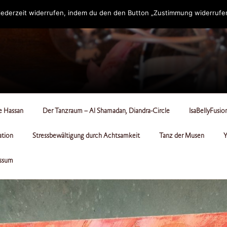
ederzeit widerrufen, indem du den den Button „Zustimmung widerrufen“
RCLE
le Hassan
Der Tanzraum – Al Shamadan, Diandra-Circle
IsaBellyFusio
ation
Stressbewältigung durch Achtsamkeit
Tanz der Musen
Y
ssum