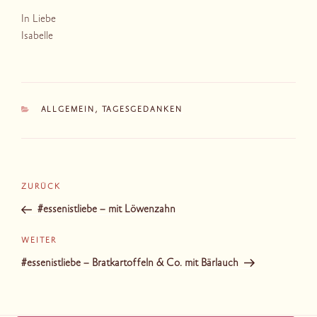
In Liebe
Isabelle
KATEGORIEN
ALLGEMEIN
,
TAGESGEDANKEN
Beitragsnavigation
Vorheriger
ZURÜCK
Beitrag
#essenistliebe – mit Löwenzahn
Nächster
WEITER
Beitrag
#essenistliebe – Bratkartoffeln & Co. mit Bärlauch