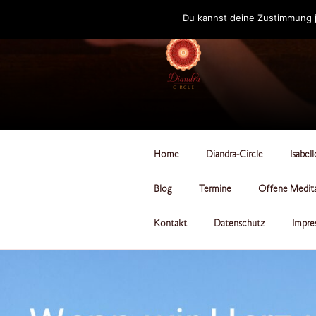
Zum
Du kannst deine Zustimmung j
Inhalt
springen
DIANDRA-CI
Home
Diandra-Circle
Isabel
Blog
Termine
Offene Medit
Kontakt
Datenschutz
Impre