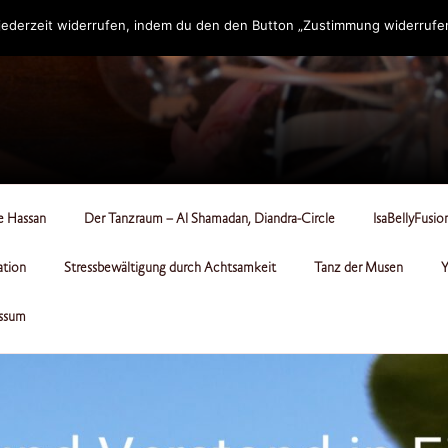
ederzeit widerrufen, indem du den den Button „Zustimmung widerrufen“
RCLE
le Hassan
Der Tanzraum – Al Shamadan, Diandra-Circle
IsaBellyFusio
ation
Stressbewältigung durch Achtsamkeit
Tanz der Musen
Y
ssum