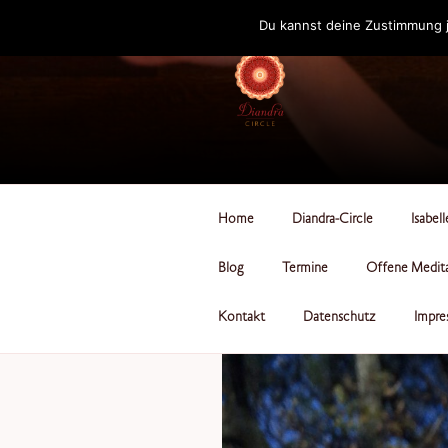
Zum
Du kannst deine Zustimmung j
Inhalt
springen
DIANDRA-CI
Home
Diandra-Circle
Isabel
Blog
Termine
Offene Medit
Kontakt
Datenschutz
Impre