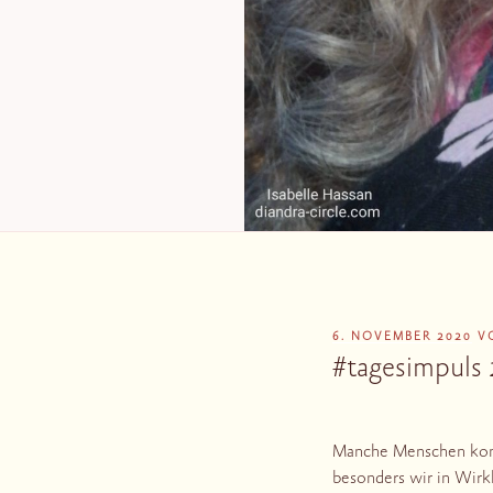
VERÖFFENTLICHT
6. NOVEMBER 2020
V
AM
#tagesimpuls
Manche Menschen komm
besonders wir in Wirkl