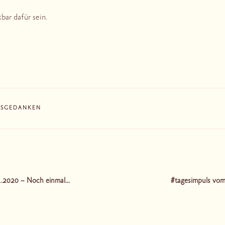
bar dafür sein.
ESGEDANKEN
tion
1.2020 – Noch einmal…
#tagesimpuls vom 