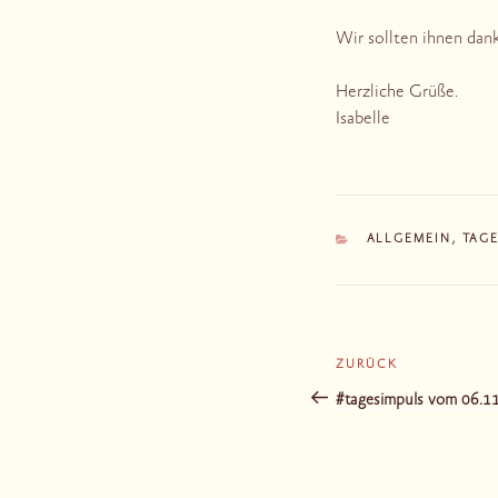
Wir sollten ihnen dank
Herzliche Grüße.
Isabelle
KATEGORIEN
ALLGEMEIN
,
TAG
Beitragsnaviga
ZURÜCK
Vorheriger
Beitrag
#tagesimpuls vom 06.1