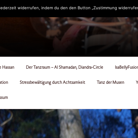
ederzeit widerrufen, indem du den den Button „Zustimmung widerrufen“
RCLE
le Hassan
Der Tanzraum – Al Shamadan, Diandra-Circle
IsaBellyFusio
ation
Stressbewältigung durch Achtsamkeit
Tanz der Musen
Y
ssum